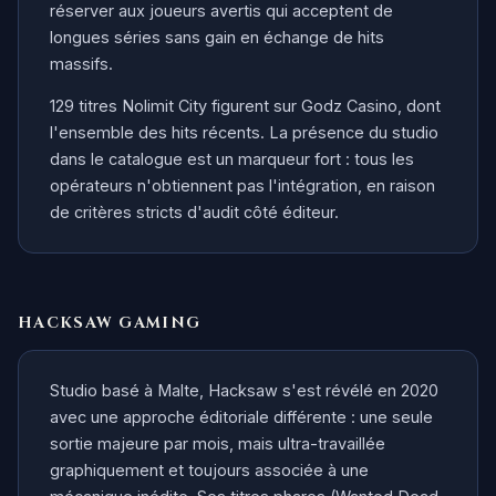
réserver aux joueurs avertis qui acceptent de
longues séries sans gain en échange de hits
massifs.
129 titres Nolimit City figurent sur Godz Casino, dont
l'ensemble des hits récents. La présence du studio
dans le catalogue est un marqueur fort : tous les
opérateurs n'obtiennent pas l'intégration, en raison
de critères stricts d'audit côté éditeur.
HACKSAW GAMING
Studio basé à Malte, Hacksaw s'est révélé en 2020
avec une approche éditoriale différente : une seule
sortie majeure par mois, mais ultra-travaillée
graphiquement et toujours associée à une