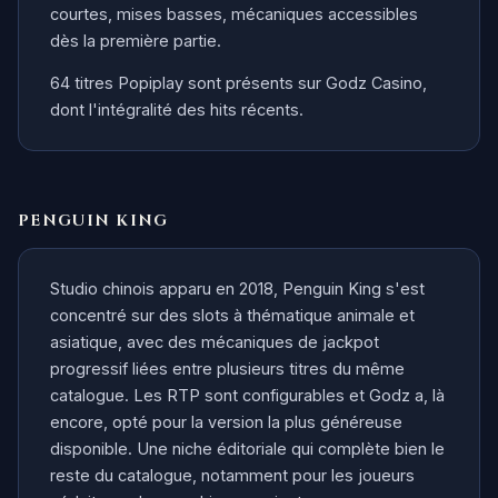
courtes, mises basses, mécaniques accessibles
dès la première partie.
64 titres Popiplay sont présents sur Godz Casino,
dont l'intégralité des hits récents.
PENGUIN KING
Studio chinois apparu en 2018, Penguin King s'est
concentré sur des slots à thématique animale et
asiatique, avec des mécaniques de jackpot
progressif liées entre plusieurs titres du même
catalogue. Les RTP sont configurables et Godz a, là
encore, opté pour la version la plus généreuse
disponible. Une niche éditoriale qui complète bien le
reste du catalogue, notamment pour les joueurs