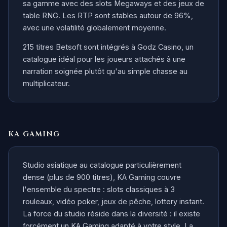
sa gamme avec des slots Megaways et des jeux de
table RNG. Les RTP sont stables autour de 96%,
avec une volatilité globalement moyenne.
215 titres Betsoft sont intégrés à Godz Casino, un
catalogue idéal pour les joueurs attachés à une
narration soignée plutôt qu'au simple chasse au
multiplicateur.
KA GAMING
Studio asiatique au catalogue particulièrement
dense (plus de 900 titres), KA Gaming couvre
l'ensemble du spectre : slots classiques à 3
rouleaux, vidéo poker, jeux de pêche, lottery instant.
La force du studio réside dans la diversité : il existe
forcément un KA Gaming adapté à votre style. La